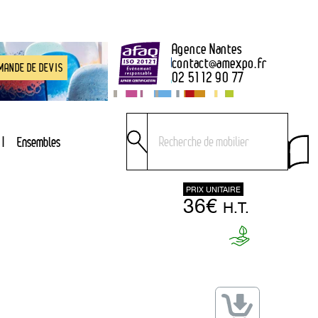
Agence Nantes
contact
@
amexpo.fr
MANDE DE DEVIS
02 51 12 90 77
Ensembles
PRIX UNITAIRE
36€
H.T.