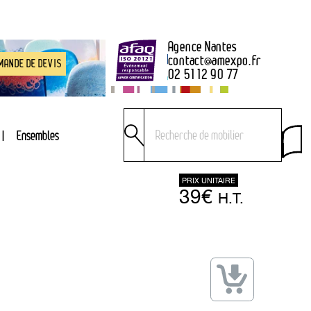
Agence Nantes
contact
@
amexpo.fr
MANDE DE DEVIS
02 51 12 90 77
Ensembles
PRIX UNITAIRE
39€
H.T.