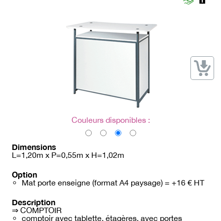
→ Types de mobilier
→ Noms / Références
→ Couleurs
→ Ensembles
Modélisation 2D/3D
Accueil
Couleurs disponibles :
Dimensions
L=1,20m x P=0,55m x H=1,02m
Option
Mat porte enseigne (format A4 paysage) = +16 € HT
Description
⇒ COMPTOIR
comptoir avec tablette, étagères, avec portes