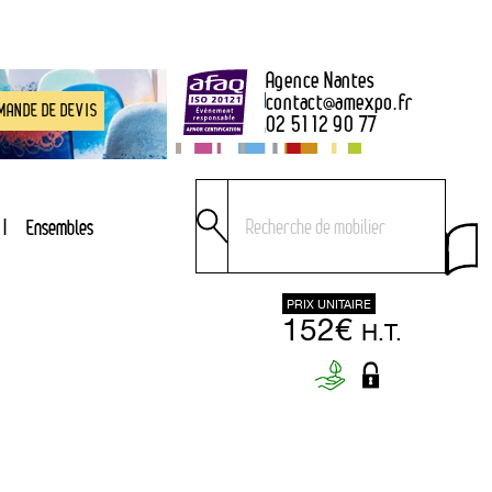
Agence Nantes
contact
@
amexpo.fr
MANDE DE DEVIS
02 51 12 90 77
Ensembles
PRIX UNITAIRE
152€
H.T.