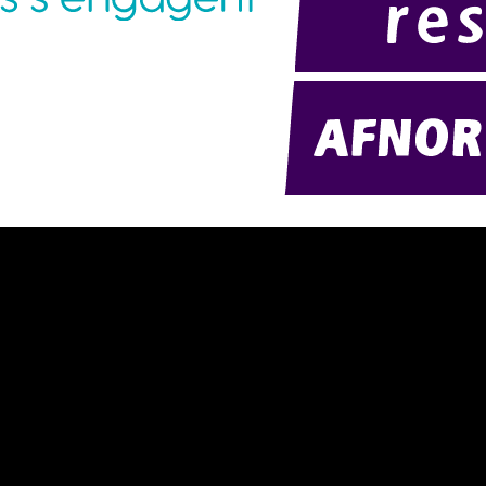
ésentation d'AMExpo (PDF)
Télécharger notre catalogue (PDF
tre politique RSE (PDF)
Nos ambiances
ntact
nditions générales de location
nditions de règlement
ntions légales
délisation 2D/3D