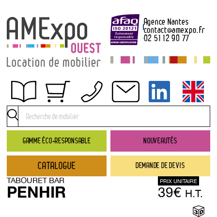
Agence Nantes
contact
@
amexpo.fr
02 51 12 90 77
Obtenir un devis
Conditions générales de location
Conditions de règlement
GAMME ÉCO-RESPONSABLE
NOUVEAUTÉS
Contact
CATALOGUE
DEMANDE DE DEVIS
Catalogue
TABOURET BAR
PRIX UNITAIRE
→ Nouveautés
PENHIR
39€
H.T.
→ Gamme éco-responsable
→ Rubriques