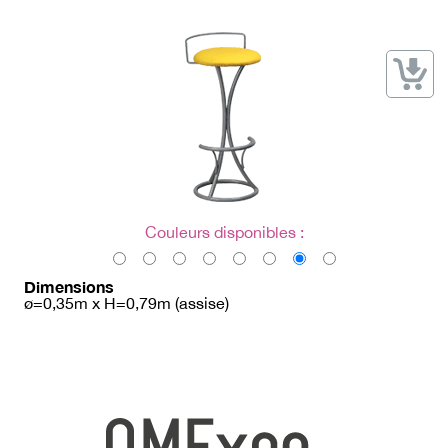
→ Types de mobilier
→ Noms / Références
→ Couleurs
→ Ensembles
Modélisation 2D/3D
Accueil
Couleurs disponibles :
Dimensions
ø=0,35m x H=0,79m (assise)