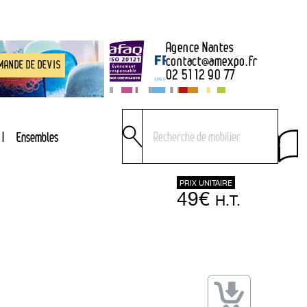
Agence Nantes
contact
@
amexpo.fr
MANDE DE DEVIS
02 51 12 90 77
Ensembles
PRIX UNITAIRE
49€
H.T.