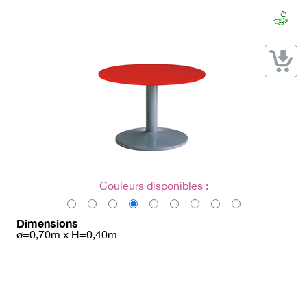
→ Types de mobilier
→ Noms / Références
→ Couleurs
→ Ensembles
Modélisation 2D/3D
Accueil
Couleurs disponibles :
Dimensions
ø=0,70m x H=0,40m