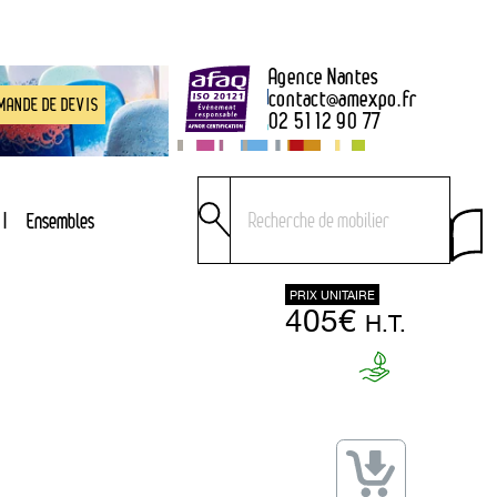
Agence Nantes
contact
@
amexpo.fr
MANDE DE DEVIS
02 51 12 90 77
Ensembles
PRIX UNITAIRE
405€
H.T.