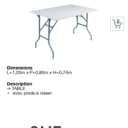
→ Types de mobilier
→ Noms / Références
→ Couleurs
→ Ensembles
Modélisation 2D/3D
Accueil
Dimensions
L=1,20m x P=0,80m x H=0,74m
Description
⇒ TABLE
avec pieds à visser