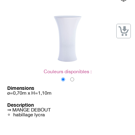
→ Types de mobilier
→ Noms / Références
→ Couleurs
→ Ensembles
Modélisation 2D/3D
Accueil
Couleurs disponibles :
Dimensions
ø=0,70m x H=1,10m
Description
⇒ MANGE DEBOUT
habillage lycra