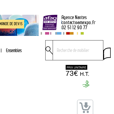
Agence Nantes
contact
@
amexpo.fr
MANDE DE DEVIS
02 51 12 90 77
Ensembles
PRIX UNITAIRE
73€
H.T.