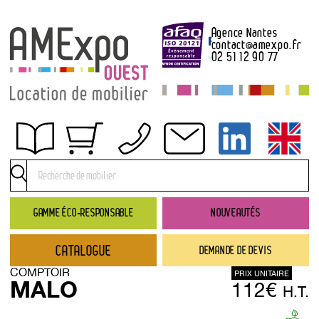
Agence Nantes
contact
@
amexpo.fr
02 51 12 90 77
Obtenir un devis
Conditions générales de location
Conditions de règlement
GAMME ÉCO-RESPONSABLE
NOUVEAUTÉS
Contact
CATALOGUE
DEMANDE DE DEVIS
Catalogue
COMPTOIR
PRIX UNITAIRE
→ Nouveautés
MALO
112€
H.T.
→ Gamme éco-responsable
→ Rubriques