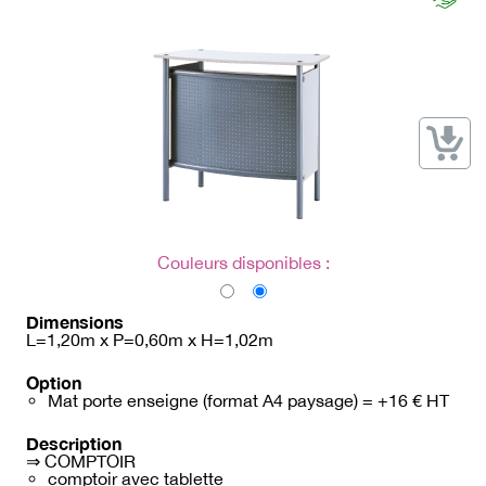
→ Types de mobilier
→ Noms / Références
→ Couleurs
→ Ensembles
Modélisation 2D/3D
Accueil
Couleurs disponibles :
Dimensions
L=1,20m x P=0,60m x H=1,02m
Option
Mat porte enseigne (format A4 paysage) = +16 € HT
Description
⇒ COMPTOIR
comptoir avec tablette