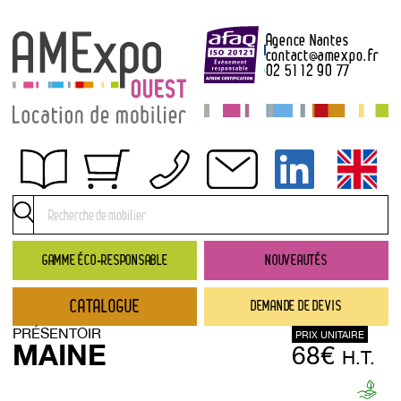
Agence Nantes
contact
@
amexpo.fr
02 51 12 90 77
Obtenir un devis
Conditions générales de location
Conditions de règlement
GAMME ÉCO-RESPONSABLE
NOUVEAUTÉS
Contact
CATALOGUE
DEMANDE DE DEVIS
Catalogue
PRÉSENTOIR
PRIX UNITAIRE
→ Nouveautés
MAINE
68€
H.T.
→ Gamme éco-responsable
→ Rubriques