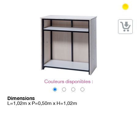
→ Types de mobilier
→ Noms / Références
→ Couleurs
→ Ensembles
Modélisation 2D/3D
Accueil
Couleurs disponibles :
Dimensions
L=1,02m x P=0,50m x H=1,02m