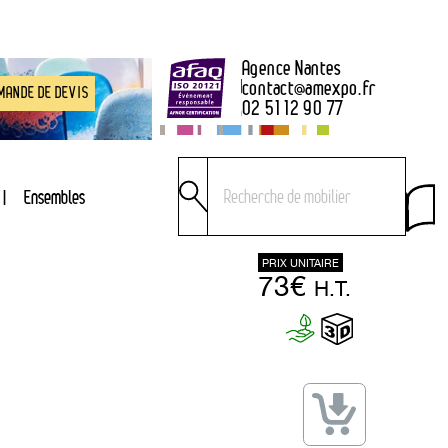
Agence Nantes
contact
@
amexpo.fr
MANDE DE DEVIS
02 51 12 90 77
Ensembles
PRIX UNITAIRE
73€
H.T.