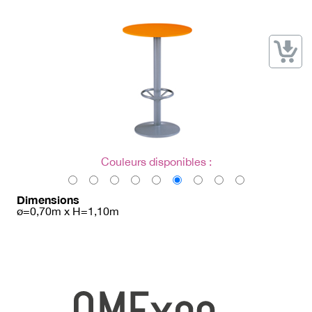
→ Types de mobilier
→ Noms / Références
→ Couleurs
→ Ensembles
Modélisation 2D/3D
Accueil
Couleurs disponibles :
Dimensions
ø=0,70m x H=1,10m