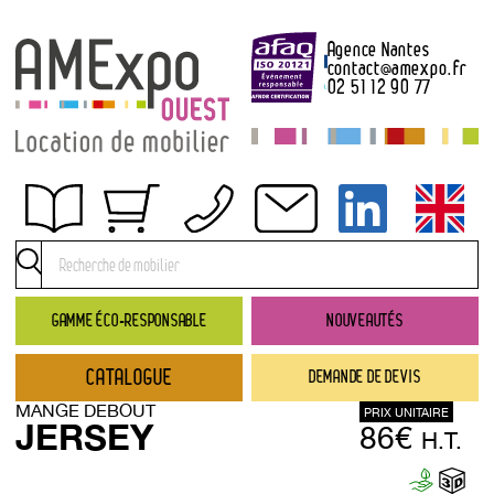
Agence Nantes
contact
@
amexpo.fr
02 51 12 90 77
Obtenir un devis
Conditions générales de location
Conditions de règlement
GAMME ÉCO-RESPONSABLE
NOUVEAUTÉS
Contact
CATALOGUE
DEMANDE DE DEVIS
Catalogue
MANGE DEBOUT
PRIX UNITAIRE
→ Nouveautés
JERSEY
86€
H.T.
→ Gamme éco-responsable
→ Rubriques