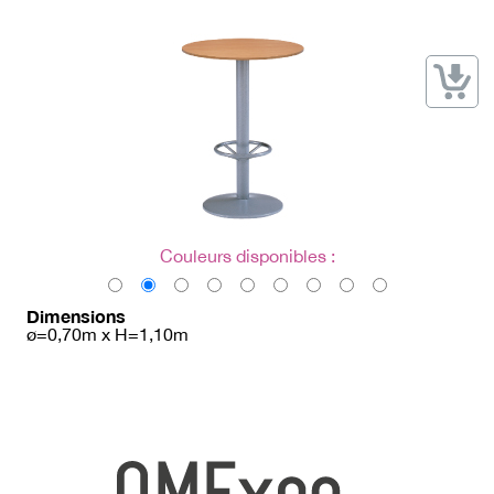
→ Types de mobilier
→ Noms / Références
→ Couleurs
→ Ensembles
Modélisation 2D/3D
Accueil
Couleurs disponibles :
Dimensions
ø=0,70m x H=1,10m