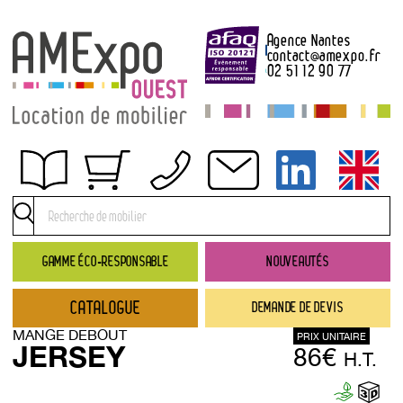
Agence Nantes
contact
@
amexpo.fr
02 51 12 90 77
Obtenir un devis
Conditions générales de location
Conditions de règlement
GAMME ÉCO-RESPONSABLE
NOUVEAUTÉS
Contact
CATALOGUE
DEMANDE DE DEVIS
Catalogue
MANGE DEBOUT
PRIX UNITAIRE
→ Nouveautés
JERSEY
86€
H.T.
→ Gamme éco-responsable
→ Rubriques