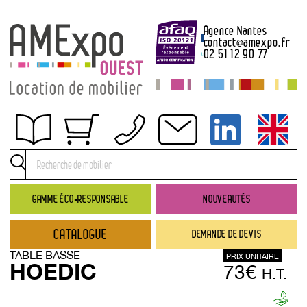
Agence Nantes
contact
@
amexpo.fr
02 51 12 90 77
Obtenir un devis
Conditions générales de location
Conditions de règlement
GAMME ÉCO-RESPONSABLE
NOUVEAUTÉS
Contact
CATALOGUE
DEMANDE DE DEVIS
Catalogue
TABLE BASSE
PRIX UNITAIRE
→ Nouveautés
HOEDIC
73€
H.T.
→ Gamme éco-responsable
→ Rubriques