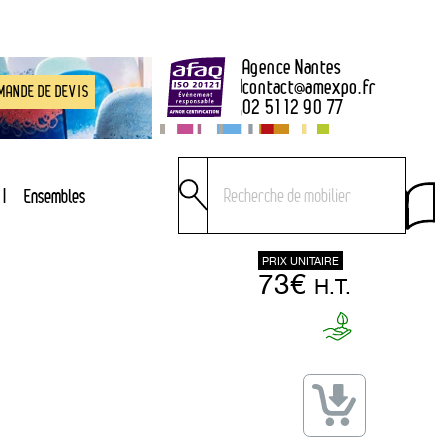
Agence Nantes
contact
@
amexpo.fr
MANDE DE DEVIS
02 51 12 90 77
Ensembles
PRIX UNITAIRE
73€
H.T.