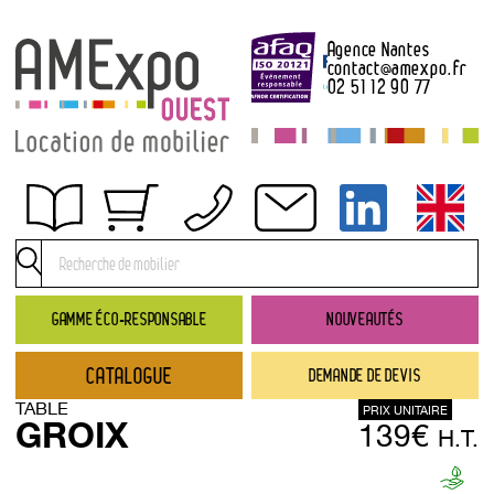
Agence Nantes
contact
@
amexpo.fr
02 51 12 90 77
Obtenir un devis
Conditions générales de location
Conditions de règlement
GAMME ÉCO-RESPONSABLE
NOUVEAUTÉS
Contact
CATALOGUE
DEMANDE DE DEVIS
Catalogue
TABLE
PRIX UNITAIRE
→ Nouveautés
GROIX
139€
H.T.
→ Gamme éco-responsable
→ Rubriques