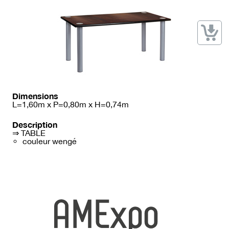
→ Types de mobilier
→ Noms / Références
→ Couleurs
→ Ensembles
Modélisation 2D/3D
Accueil
Dimensions
L=1,60m x P=0,80m x H=0,74m
Description
⇒ TABLE
couleur wengé