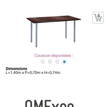
→ Types de mobilier
→ Noms / Références
→ Couleurs
→ Ensembles
Modélisation 2D/3D
Accueil
Couleurs disponibles :
Dimensions
L=1,40m x P=0,70m x H=0,74m