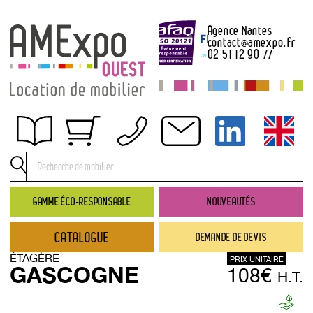
Agence Nantes
contact
@
amexpo.fr
02 51 12 90 77
Obtenir un devis
Conditions générales de location
Conditions de règlement
GAMME ÉCO-RESPONSABLE
NOUVEAUTÉS
Contact
CATALOGUE
DEMANDE DE DEVIS
Catalogue
ÉTAGÈRE
PRIX UNITAIRE
→ Nouveautés
GASCOGNE
108€
H.T.
→ Gamme éco-responsable
→ Rubriques