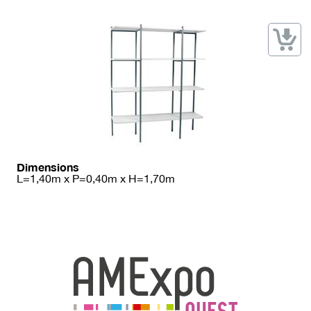
→ Types de mobilier
→ Noms / Références
→ Couleurs
→ Ensembles
Modélisation 2D/3D
Accueil
Dimensions
L=1,40m x P=0,40m x H=1,70m