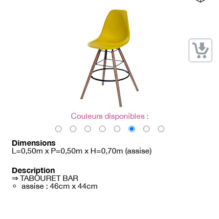
→ Types de mobilier
→ Noms / Références
→ Couleurs
→ Ensembles
Modélisation 2D/3D
Accueil
Couleurs disponibles :
Dimensions
L=0,50m x P=0,50m x H=0,70m (assise)
Description
⇒ TABOURET BAR
assise : 46cm x 44cm