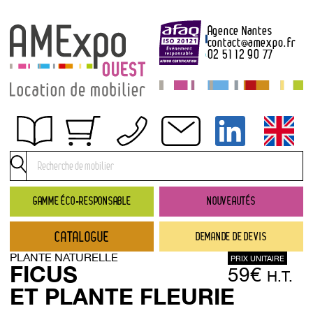
Agence Nantes
contact
@
amexpo.fr
02 51 12 90 77
Obtenir un devis
Conditions générales de location
Conditions de règlement
GAMME ÉCO-RESPONSABLE
NOUVEAUTÉS
Contact
CATALOGUE
DEMANDE DE DEVIS
Catalogue
PLANTE NATURELLE
PRIX UNITAIRE
→ Nouveautés
FICUS
59€
H.T.
→ Gamme éco-responsable
ET PLANTE FLEURIE
→ Rubriques