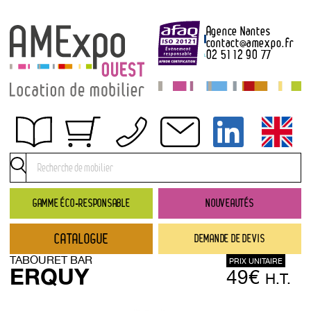
Agence Nantes
contact
@
amexpo.fr
02 51 12 90 77
Obtenir un devis
Conditions générales de location
Conditions de règlement
GAMME ÉCO-RESPONSABLE
NOUVEAUTÉS
Contact
CATALOGUE
DEMANDE DE DEVIS
Catalogue
TABOURET BAR
PRIX UNITAIRE
→ Nouveautés
ERQUY
49€
H.T.
→ Gamme éco-responsable
→ Rubriques