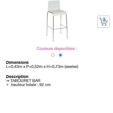
→ Types de mobilier
→ Noms / Références
→ Couleurs
→ Ensembles
Modélisation 2D/3D
Accueil
Couleurs disponibles :
Dimensions
L=0,43m x P=0,52m x H=0,73m (assise)
Description
⇒ TABOURET BAR
hauteur totale : 92 cm