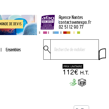
Agence Nantes
contact
@
amexpo.fr
MANDE DE DEVIS
02 51 12 90 77
Ensembles
PRIX UNITAIRE
112€
H.T.