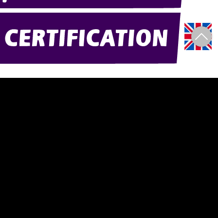
)
Amexpo-sudouest.fr
Amexpo-sudest.fr
© 2004-2026 Atlantic Mobilier Expo