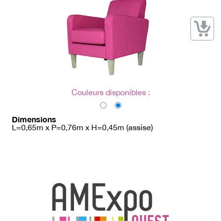
→ Types de mobilier
→ Noms / Références
→ Couleurs
→ Ensembles
Modélisation 2D/3D
Accueil
Couleurs disponibles :
Dimensions
L=0,65m x P=0,76m x H=0,45m (assise)