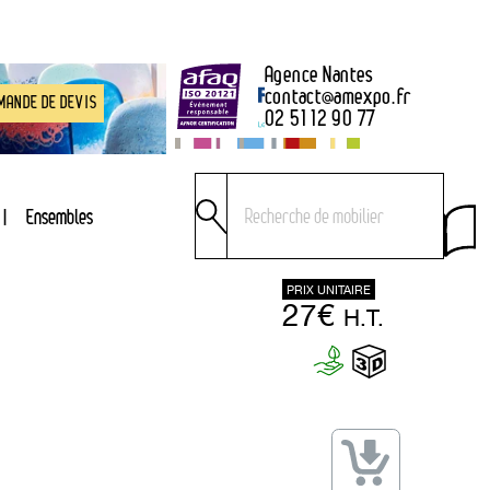
Agence Nantes
contact
@
amexpo.fr
MANDE DE DEVIS
02 51 12 90 77
Ensembles
PRIX UNITAIRE
27€
H.T.