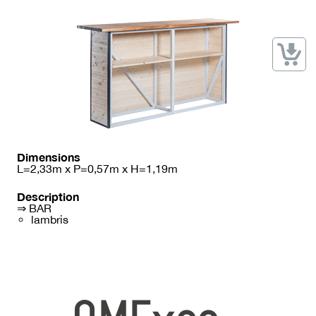
→ Types de mobilier
→ Noms / Références
→ Couleurs
→ Ensembles
Modélisation 2D/3D
Accueil
Dimensions
L=2,33m x P=0,57m x H=1,19m
Description
⇒ BAR
lambris