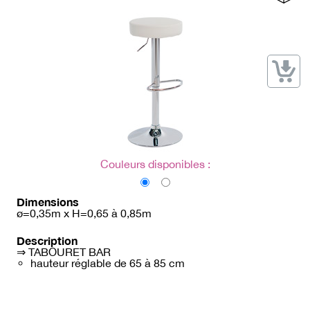
→ Types de mobilier
→ Noms / Références
→ Couleurs
→ Ensembles
Modélisation 2D/3D
Accueil
Couleurs disponibles :
Dimensions
ø=0,35m x H=0,65 à 0,85m
Description
⇒ TABOURET BAR
hauteur réglable de 65 à 85 cm