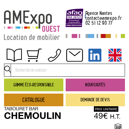
Agence Nantes
contact
@
amexpo.fr
02 51 12 90 77
Obtenir un devis
Conditions générales de location
Conditions de règlement
GAMME ÉCO-RESPONSABLE
NOUVEAUTÉS
Contact
CATALOGUE
DEMANDE DE DEVIS
Catalogue
TABOURET BAR
PRIX UNITAIRE
→ Nouveautés
CHEMOULIN
49€
H.T.
→ Gamme éco-responsable
→ Rubriques