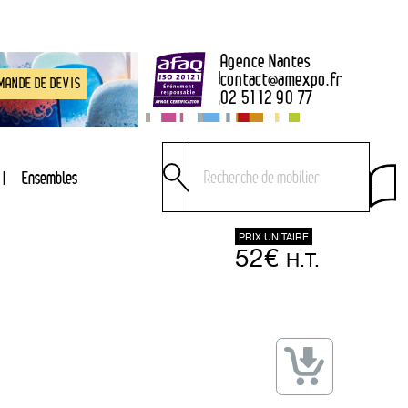
Agence Nantes
contact
@
amexpo.fr
MANDE DE DEVIS
02 51 12 90 77
Ensembles
PRIX UNITAIRE
52€
H.T.