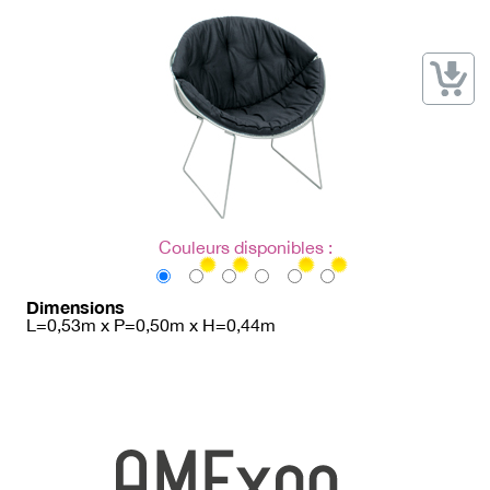
→ Types de mobilier
→ Noms / Références
→ Couleurs
→ Ensembles
Modélisation 2D/3D
Accueil
Couleurs disponibles :
Dimensions
L=0,53m x P=0,50m x H=0,44m