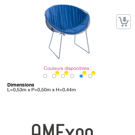
→ Types de mobilier
→ Noms / Références
→ Couleurs
→ Ensembles
Modélisation 2D/3D
Accueil
Couleurs disponibles :
Dimensions
L=0,53m x P=0,50m x H=0,44m