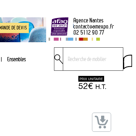
Agence Nantes
contact
@
amexpo.fr
MANDE DE DEVIS
02 51 12 90 77
Ensembles
PRIX UNITAIRE
52€
H.T.