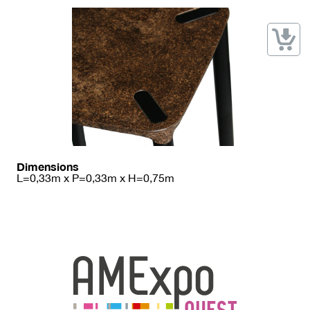
→ Types de mobilier
→ Noms / Références
→ Couleurs
→ Ensembles
Modélisation 2D/3D
Accueil
Dimensions
L=0,33m x P=0,33m x H=0,75m