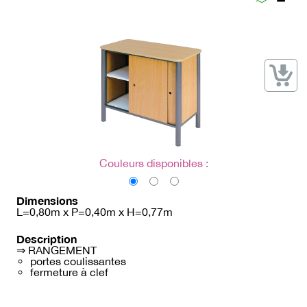
→ Types de mobilier
→ Noms / Références
→ Couleurs
→ Ensembles
Modélisation 2D/3D
Accueil
Couleurs disponibles :
Dimensions
L=0,80m x P=0,40m x H=0,77m
Description
⇒ RANGEMENT
portes coulissantes
fermeture à clef