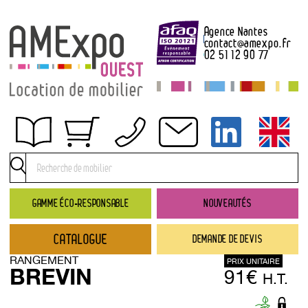
Agence Nantes
contact
@
amexpo.fr
02 51 12 90 77
Obtenir un devis
Conditions générales de location
Conditions de règlement
GAMME ÉCO-RESPONSABLE
NOUVEAUTÉS
Contact
CATALOGUE
DEMANDE DE DEVIS
Catalogue
RANGEMENT
PRIX UNITAIRE
→ Nouveautés
BREVIN
91€
H.T.
→ Gamme éco-responsable
→ Rubriques