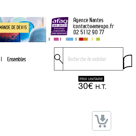
Agence Nantes
contact
@
amexpo.fr
MANDE DE DEVIS
02 51 12 90 77
Ensembles
PRIX UNITAIRE
30€
H.T.