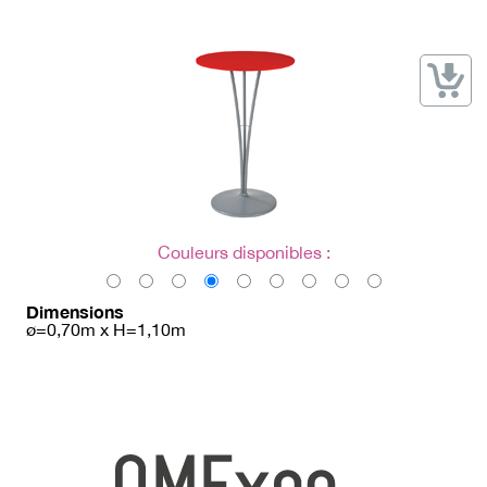
→ Types de mobilier
→ Noms / Références
→ Couleurs
→ Ensembles
Modélisation 2D/3D
Accueil
Couleurs disponibles :
Dimensions
ø=0,70m x H=1,10m