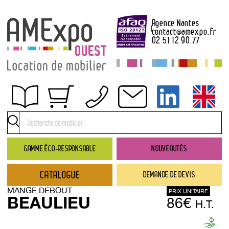
Agence Nantes
contact
@
amexpo.fr
02 51 12 90 77
Obtenir un devis
Conditions générales de location
Conditions de règlement
GAMME ÉCO-RESPONSABLE
NOUVEAUTÉS
Contact
CATALOGUE
DEMANDE DE DEVIS
Catalogue
MANGE DEBOUT
PRIX UNITAIRE
→ Nouveautés
BEAULIEU
86€
H.T.
→ Gamme éco-responsable
→ Rubriques