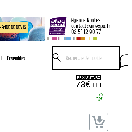
Agence Nantes
contact
@
amexpo.fr
MANDE DE DEVIS
02 51 12 90 77
Ensembles
PRIX UNITAIRE
73€
H.T.